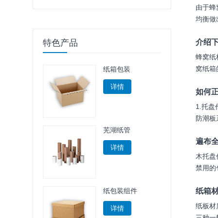
由于蜂
均衡做
介绍
特色产品
蜂窝纸
窝纸箱
纸箱包装
详情
如何正
1.托
防潮板
芜湖纸管
遍布
详情
木托盘
禁用的
纸箱
纸包装组件
纸板材质
详情
三种一般为