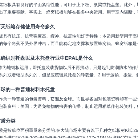
窝纸板具有良好的平面紧缩性能，可用于上下板、纵梁或托盘垫。此外，
出了重要奉献。事实上，蜂窝纸板能够在很多中央运用。用于室内隔断，替
下天纸箱存储使用寿命多久
板具有抗压、抗弯强度高、缓冲、抗震性能好等特性；本适用新型用于高
的每个角落不受外界冲击，而且能稳定地支撑和放置蜂窝箱。蜂窝纸箱是一
确识别托盘以及木托盘行业中EPAL是什么
盘作为地铺板运用，即托盘装载货物以后不再挪动，只是起到防潮防水的作
系列或者轻型系列的，但是应该留意托盘的静载量。2.用于运输、搬运、装
全球的一种普通材料木托盘
作为一种普遍的包装资料，它遍及全球。而世界各国对包装资料却有一些
包装资料：美国：为避免植物病虫害的传播，制止运用稻草作包装资料，如
材质分类
是按单位面积重量来分类的.在大陆市场主要有以下几种之纸板材K纸:250g/M*M
进口纸)7纸:200g/M*M8纸:260g/M*MC纸:127g/M*M(台湾纸)芯纸:基本1