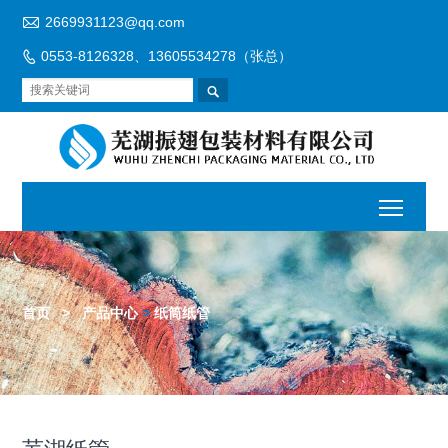

2669931123@qq.com
0553-8126328、13605534278（张总）


首页
>
产品中心
>
纸筒纸管