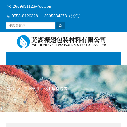

2669931123@qq.com
0553-8126328、13605534278（张总）


首页
>
行业应用
>
化工原料包装