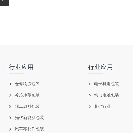
行业应用
行业应用
仓储物流包装
电子机电包装
冷冻冷藏包装
动力电池包装
化工原料包装
其他行业
光伏新能源包装
汽车零配件包装