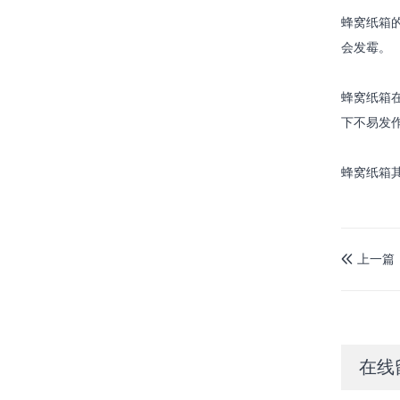
蜂窝纸箱
会发霉。
蜂窝纸箱
下不易发
蜂窝纸箱
上一篇

在线