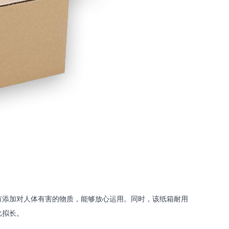
有添加对人体有害的物质，能够放心运用。同时，该纸箱耐用
比拟长。