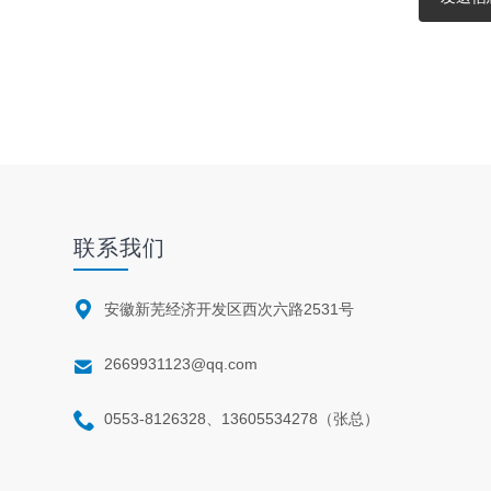
联系我们

安徽新芜经济开发区西次六路2531号

2669931123@qq.com

0553-8126328、13605534278（张总）