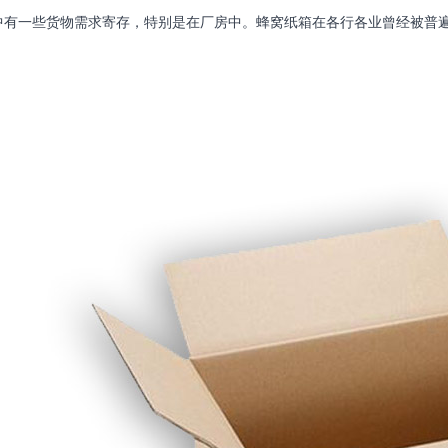
中有一些货物需求寄存，特别是在厂房中。蜂窝
纸箱
在各行各业曾经被普