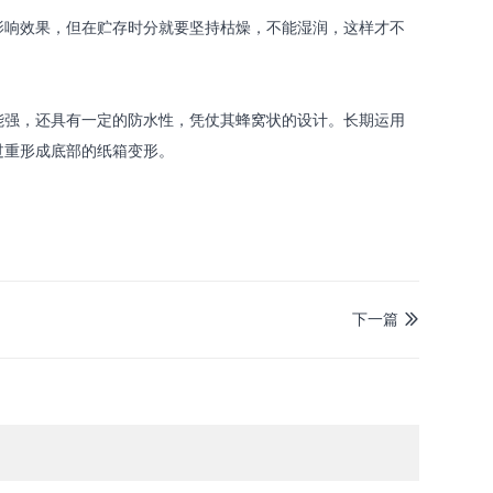
影响效果，但在贮存时分就要坚持枯燥，不能湿润，这样才不
能强，还具有一定的防水性，凭仗其蜂窝状的设计。长期运用
过重形成底部的纸箱变形。
下一篇
