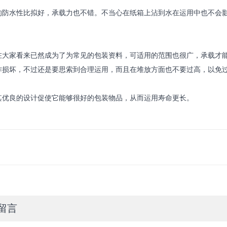
的防水性比拟好，承载力也不错。不当心在纸箱上沾到水在运用中也不会
在大家看来已然成为了为常见的包装资料，可适用的范围也很广，承载才
作损坏，不过还是要思索到合理运用，而且在堆放方面也不要过高，以免
其优良的设计促使它能够很好的包装物品，从而运用寿命更长。
留言